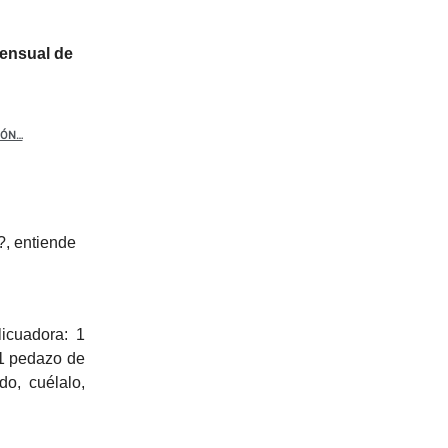
mensual de
IÓN…
?, entiende
licuadora: 1
 1 pedazo de
o, cuélalo,