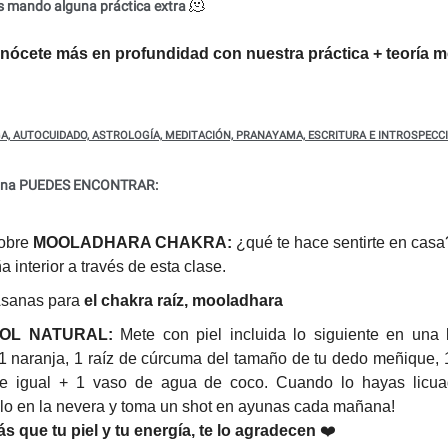
🫠
s mando alguna práctica extra
nócete más en profundidad con nuestra práctica + teoría 
A, AUTOCUIDADO, ASTROLOGÍA, MEDITACIÓN, PRANAYAMA, ESCRITURA E INTROSPECC
mana PUEDES ENCONTRAR:
obre
MOOLADHARA CHAKRA:
¿qué te hace sentirte en casa
ña interior a través de esta clase.
Asanas para
el chakra raíz, mooladhara
NOL NATURAL:
Mete con piel incluida lo siguiente en una 
 1 naranja, 1 raíz de cúrcuma del tamaño de tu dedo meñique,
re igual + 1 vaso de agua de coco. Cuando lo hayas licuad
lo en la nevera y toma un shot en ayunas cada mañana!
ás que tu piel y tu energía, te lo agradecen
❤️