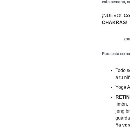
esta semana, o
¡NUEVO!:
Co
CHAKRAS!
YOG
Para esta se
Todo s
a tu ni
Yoga 
RETI
limón,
jengib
guárda
Ya ver